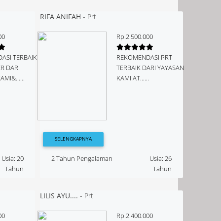
RIFA ANIFAH
-
Prt
00
Rp.2.500.000
ASI TERBAIK
REKOMENDASI PRT
ER DARI
TERBAIK DARI YAYASAN
MI&......
KAMI AT......
SELENGKAPNYA
Usia: 20
2 Tahun Pengalaman
Usia: 26
Tahun
Tahun
LILIS AYU....
-
Prt
00
Rp.2.400.000