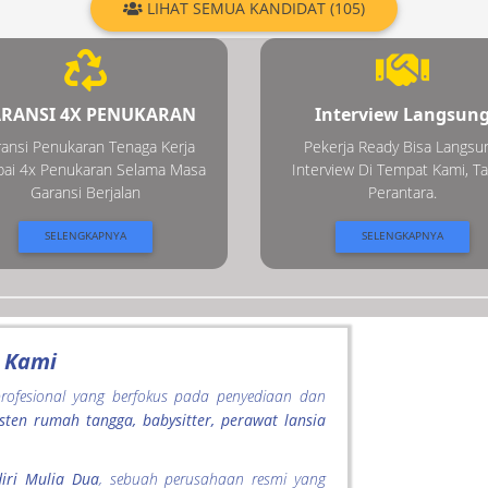
LIHAT SEMUA KANDIDAT (105)
RANSI 4X PENUKARAN
Interview Langsun
ansi Penukaran Tenaga Kerja
Pekerja Ready Bisa Langsu
ai 4x Penukaran Selama Masa
Interview Di Tempat Kami, T
Garansi Berjalan
Perantara.
SELENGKAPNYA
SELENGKAPNYA
 Kami
rofesional yang berfokus pada penyediaan dan
isten rumah tangga, babysitter, perawat lansia
iri Mulia Dua
, sebuah perusahaan resmi yang