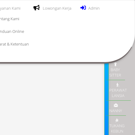
yanan Kami
Lowongan Kerja
Admin
ntang Kami
nduan Online
TERSEDIA
arat & Ketentuan
PRT
BABY
SITTER
PERAWAT
LANSIA
NANNY
TUKANG
KEBUN