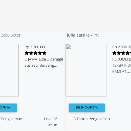
-
Baby Sitter
julia sartika
-
Prt
Rp.3.300.000
Rp.2.600.0
U JAWA Bisa Dipanggil
REKOMEND
Sus Yati Berpeng......
TERBAIK D
KAMI AT.....
KAPNYA
SELENGKAPNYA
n Pengalaman
Usia: 26
5 Tahun Pengalaman
Tahun