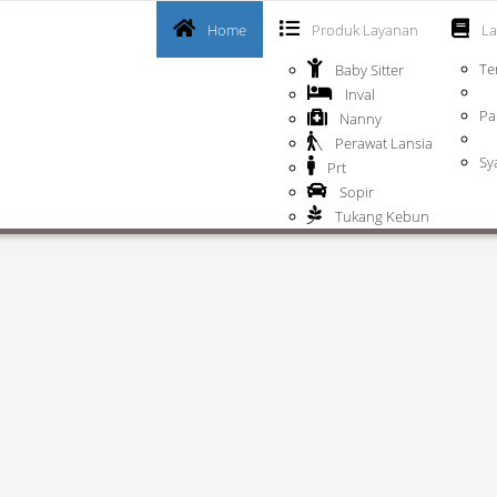
Home
Produk Layanan
La
Te
Baby Sitter
Inval
Pa
Nanny
Perawat Lansia
Sy
Prt
Sopir
Tukang Kebun