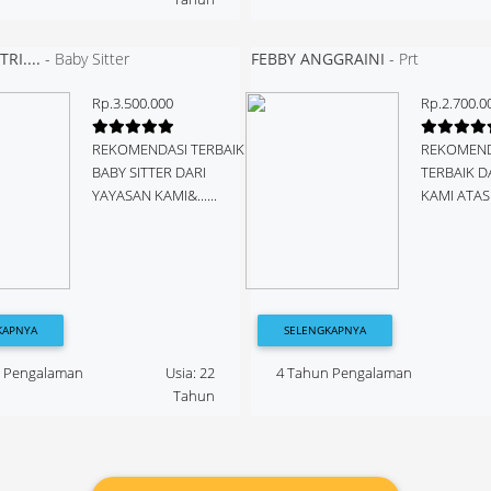
RI....
-
Baby Sitter
FEBBY ANGGRAINI
-
Prt
Rp.3.500.000
Rp.2.700.0
REKOMENDASI TERBAIK
REKOMEND
BABY SITTER DARI
TERBAIK D
YAYASAN KAMI&......
KAMI ATAS..
KAPNYA
SELENGKAPNYA
n Pengalaman
Usia: 22
4 Tahun Pengalaman
Tahun