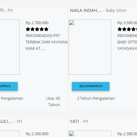
TI
-
Prt
NAILA INDAH....
-
Baby Sitter
Rp.2.700.000
Rp.3.500.0
REKOMENDASI PRT
REKOMEND
TERBAIK DARI YAYASAN
BABY SITT
KAMI AT......
YAYASAN KA
KAPNYA
SELENGKAPNYA
n Pengalaman
Usia: 43
2 Tahun Pengalaman
Tahun
CI....
-
Prt
YATI
-
Prt
Rp.2.300.000
Rp.2.300.0