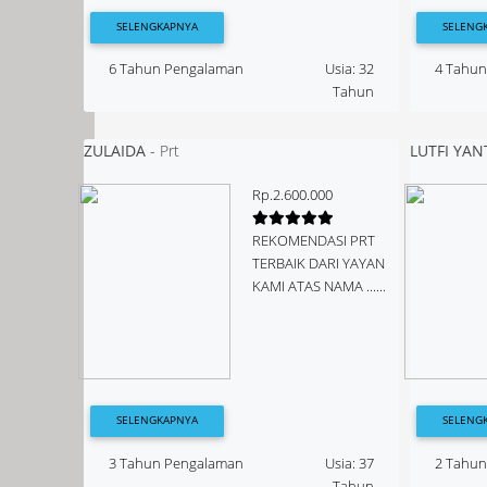
SELENGKAPNYA
SELENG
6 Tahun Pengalaman
Usia: 32
4 Tahu
Tahun
ZULAIDA
-
Prt
LUTFI YANTI
Rp.2.600.000
REKOMENDASI PRT
TERBAIK DARI YAYAN
KAMI ATAS NAMA ......
SELENGKAPNYA
SELENG
3 Tahun Pengalaman
Usia: 37
2 Tahu
Tahun