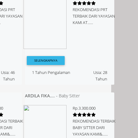
ASI PRT
REKOMENDASI PRT
ARI YAYASAN
TERBAIK DARI YAYASAN
.
KAMI AT......
SELENGKAPNYA
Usia: 46
1 Tahun Pengalaman
Usia: 28
Tahun
Tahun
ARDILA FIKA....
-
Baby Sitter
00
Rp.3.300.000
ASI TERBAIK
REKOMENDASI TERBAIK
ER DARI
BABY SITTER DARI
MI&......
YAYASAN KAMI&......