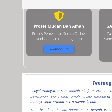
Proses Mudah Dan Aman
GA
Proses Pemesanan Secara Online,
Gar
Mudah, Aman Dan Bergaransi
Samp
SELENGKAPNYA
Tentang
Penyalurbabysitter.com
adalah platform layanan p
pemesanan tenaga kerja rumah tangga, meliputi
as
(nanny), sopir pribadi, serta tukang kebun
.
Kami berada di bawah naungan
PT. Berkah Mand